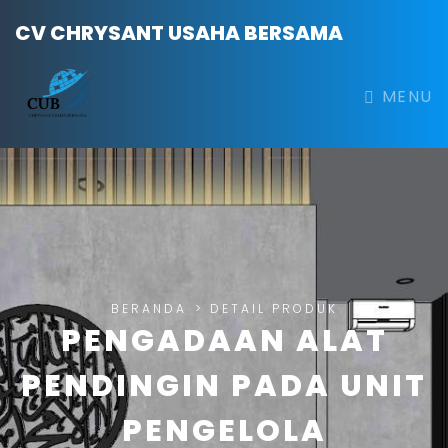
CV CHRYSANT USAHA BERSAMA
MENU
BERANDA
>
DETAIL PRODUK
PENGADAAN ALAT
PENDINGIN PADA UNIT
PENGELOLA