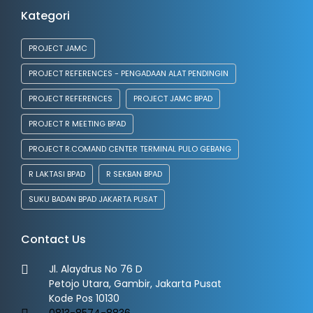
Kategori
PROJECT JAMC
PROJECT REFERENCES - PENGADAAN ALAT PENDINGIN
PROJECT REFERENCES
PROJECT JAMC BPAD
PROJECT R MEETING BPAD
PROJECT R.COMAND CENTER TERMINAL PULO GEBANG
R LAKTASI BPAD
R SEKBAN BPAD
SUKU BADAN BPAD JAKARTA PUSAT
Contact Us
Jl. Alaydrus No 76 D
Petojo Utara, Gambir, Jakarta Pusat
Kode Pos 10130