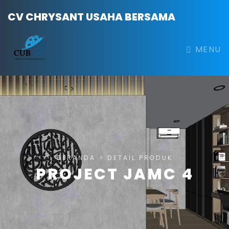
CV CHRYSANT USAHA BERSAMA
MENU
BERANDA
>
DETAIL PRODUK
PROJECT JAMC 4