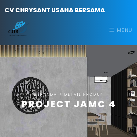
CV CHRYSANT USAHA BERSAMA
MENU
BERANDA
>
DETAIL PRODUK
PROJECT JAMC 4