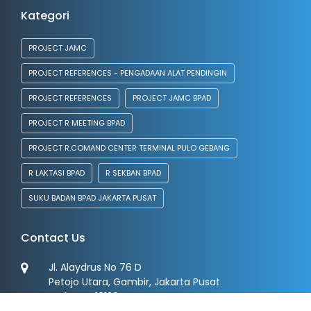
Kategori
PROJECT JAMC
PROJECT REFERENCES - PENGADAAN ALAT PENDINGIN
PROJECT REFERENCES
PROJECT JAMC BPAD
PROJECT R MEETING BPAD
PROJECT R.COMAND CENTER TERMINAL PULO GEBANG
R LAKTASI BPAD
R SEKBAN BPAD
SUKU BADAN BPAD JAKARTA PUSAT
Contact Us
Jl. Alaydrus No 76 D
Petojo Utara, Gambir, Jakarta Pusat
Kode Pos 10130